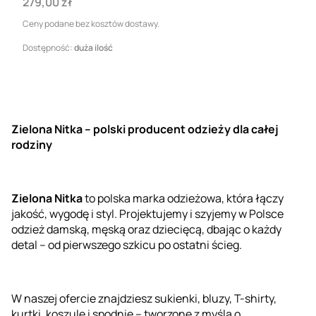
Cena
279,00 zł
Ceny podane bez kosztów dostawy.
Dostępność:
duża ilość
Zielona Nitka – polski producent odzieży dla całej
rodziny
Zielona Nitka
to polska marka odzieżowa, która łączy
jakość, wygodę i styl. Projektujemy i szyjemy w Polsce
odzież damską, męską oraz dziecięcą, dbając o każdy
detal – od pierwszego szkicu po ostatni ścieg.
W naszej ofercie znajdziesz sukienki, bluzy, T-shirty,
kurtki, koszule i spodnie – tworzone z myślą o