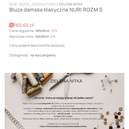
PRODUCENT
050E-562D0_20260427195513
ZIELONA NITKA
Bluza damska klasyczna NURI ROZM S
Cena promocyjna
160,65 zł
Cena regularna:
189,00 zł
-15%
Najniższa cena:
160,65 zł
-0%
Ceny podane bez kosztów dostawy.
Dostępność:
na wyczerpaniu