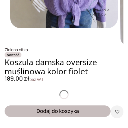
Zielona nitka
Nowość
Koszula damska oversize
muślinowa kolor fiolet
Cena
189,00 zł
bez VAT
*
Rozmiar
Wybierz
Dodaj do koszyka