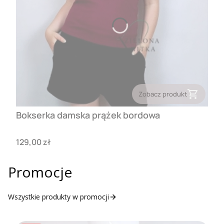
Zobacz produkt
Bokserka damska prążek bordowa
Cena
129,00 zł
Promocje
Wszystkie produkty w promocji