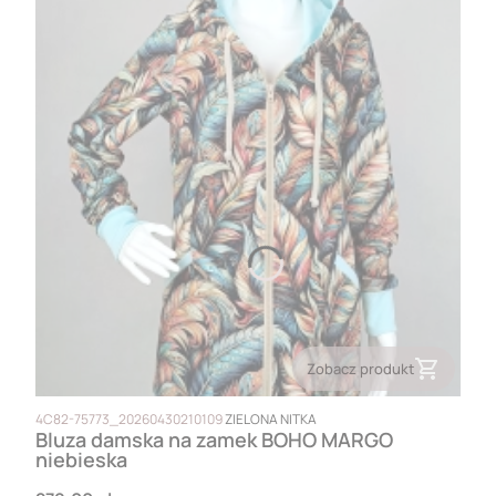
Zobacz produkt
PRODUCENT
4C82-75773_20260430210109
ZIELONA NITKA
Bluza damska na zamek BOHO MARGO
niebieska