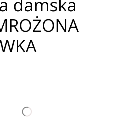
ka damska
 MROŻONA
AWKA
nić się ceną