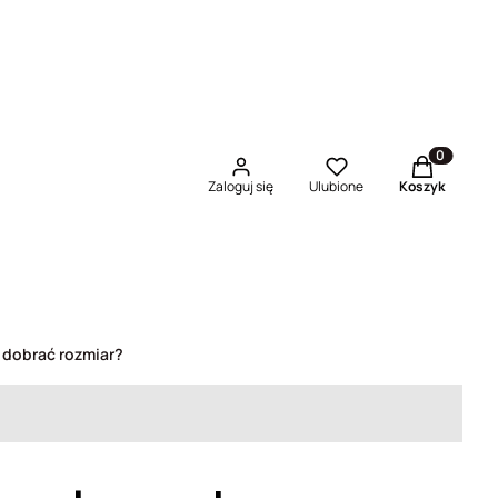
Produkty w 
Zaloguj się
Ulubione
Koszyk
 dobrać rozmiar?