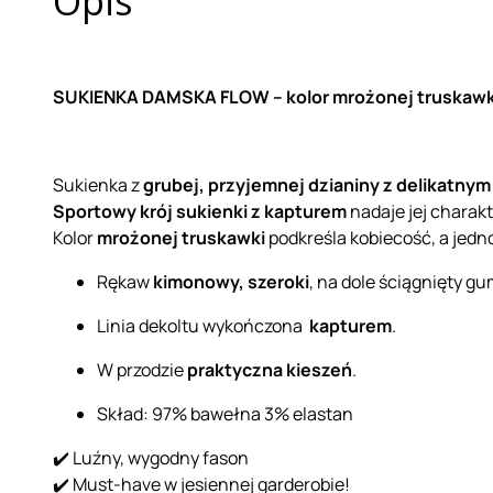
Opis
SUKIENKA DAMSKA FLOW – kolor mrożonej truskawk
Sukienka z
grubej, przyjemnej dzianiny z delikatny
Sportowy krój sukienki z kapturem
nadaje jej charakt
Kolor
mrożonej truskawki
podkreśla kobiecość, a jedn
Rękaw
kimonowy, szeroki
, na dole ściągnięty gu
Linia dekoltu wykończona
kapturem
.
W przodzie
praktyczna kieszeń
.
Skład: 97% bawełna 3% elastan
✔️ Luźny, wygodny fason
✔️ Must-have w jesiennej garderobie!