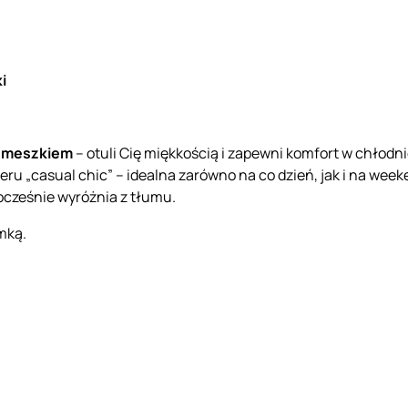
i
m meszkiem
– otuli Cię miękkością i zapewni komfort w chłodni
eru „casual chic” – idealna zarówno na co dzień, jak i na we
ocześnie wyróżnia z tłumu.
mką.