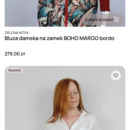
Zobacz produkt
PRODUCENT
ZIELONA NITKA
Bluza damska na zamek BOHO MARGO bordo
Cena
279,00 zł
Nowość