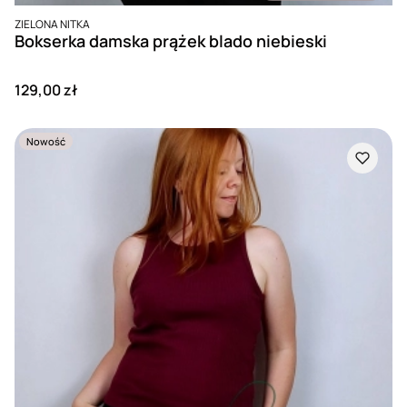
PRODUCENT
ZIELONA NITKA
Bokserka damska prążek blado niebieski
Cena
129,00 zł
Nowość