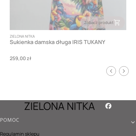
Zobacz produkt
PRODUCENT
ZIELONA NITKA
Sukienka damska długa IRIS TUKANY
Cena
259,00 zł
ZIELONA NITKA
Linki w stopce
POMOC
Regulamin sklepu