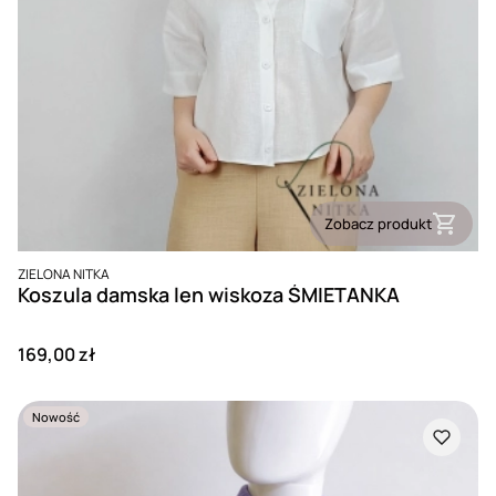
Zobacz produkt
PRODUCENT
ZIELONA NITKA
Koszula damska len wiskoza ŚMIETANKA
Cena
169,00 zł
Nowość