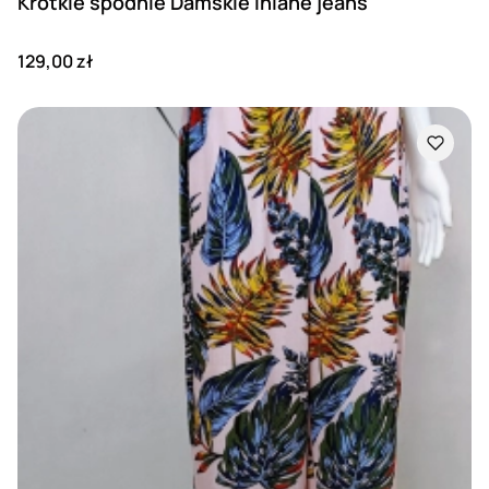
Krótkie spodnie Damskie lniane jeans
Cena
129,00 zł