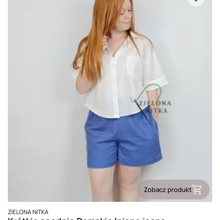
Zobacz produkt
PRODUCENT
ZIELONA NITKA