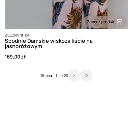
Zobacz produkt
PRODUCENT
ZIELONA NITKA
Spodnie Damskie wiskoza liście na
jasnoróżowym
Cena
169,00 zł
Strona
z 23
Przejdź do ostatniej str