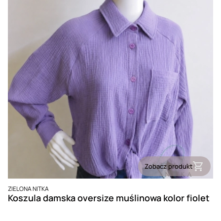
Zobacz produkt
PRODUCENT
ZIELONA NITKA
Koszula damska oversize muślinowa kolor fiolet