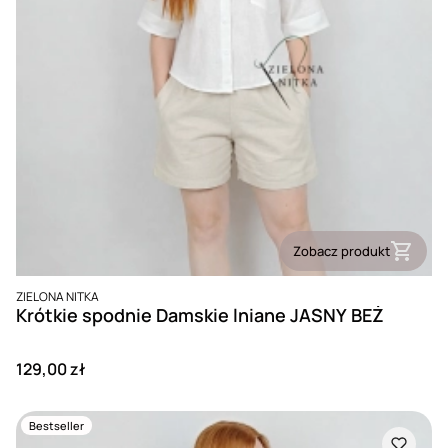
Zobacz produkt
PRODUCENT
ZIELONA NITKA
Krótkie spodnie Damskie lniane JASNY BEŻ
Cena
129,00 zł
Bestseller