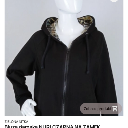
Zobacz produkt
PRODUCENT
ZIELONA NITKA
Bluza damska NURI CZARNA NA ZAMEK