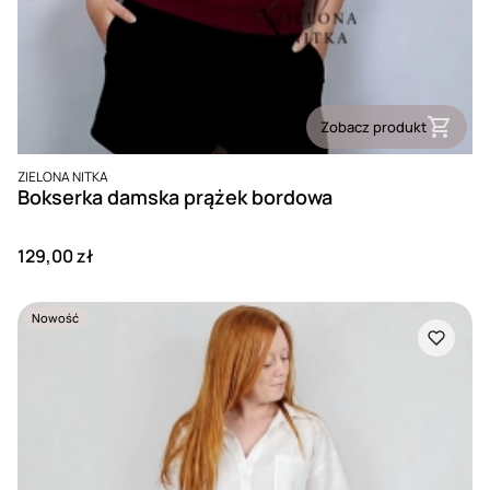
Zobacz produkt
PRODUCENT
ZIELONA NITKA
Bokserka damska prążek bordowa
Cena
129,00 zł
Nowość