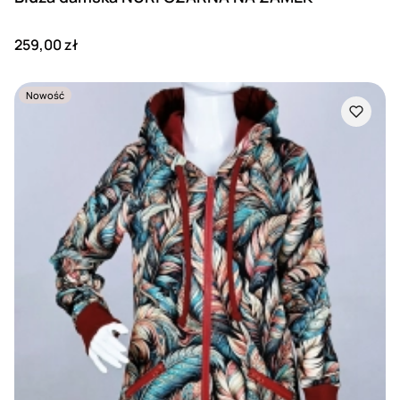
Cena
259,00 zł
Nowość