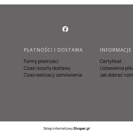
PŁATNOŚCI I DOSTAWA
INFORMACJE
Formy płatności
Certyfikat
Czas i koszty dostawy
Ustawienia pli
Czas realizacji zamówienia
Jak dobrać roz
Sklep internetowy
Shoper.pl