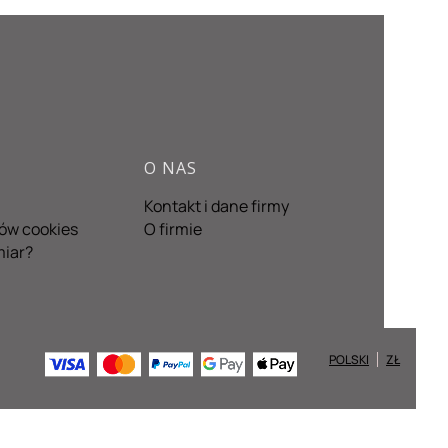
O NAS
Kontakt i dane firmy
ków cookies
O firmie
miar?
POLSKI
ZŁ