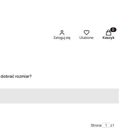
Produkty w 
Zaloguj się
Ulubione
Koszyk
 dobrać rozmiar?
Strona
z 1