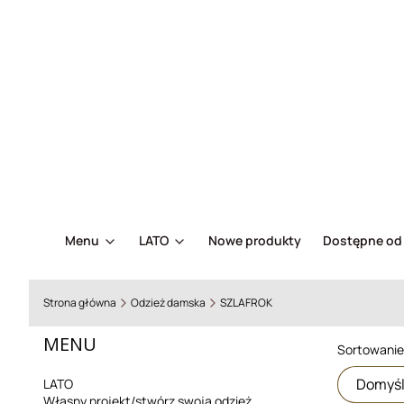
Menu
LATO
Nowe produkty
Dostępne od 
Strona główna
Odzież damska
SZLAFROK
MENU
List
Sortowanie
Domyś
LATO
Własny projekt/stwórz swoją odzież