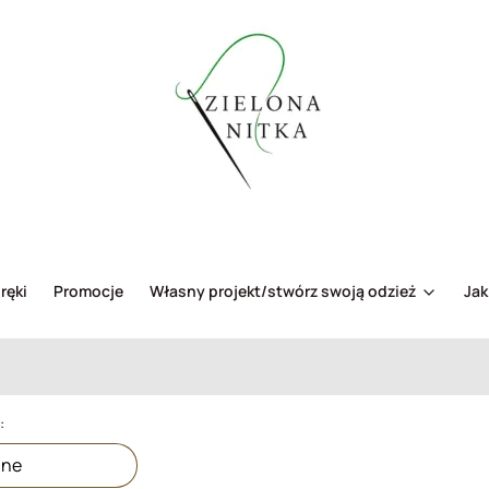
ręki
Promocje
Własny projekt/stwórz swoją odzież
Jak
a produktów
:
lne