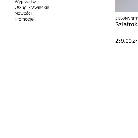
Wyprzedaż
Usługi krawieckie
Nowości
PRODUCENT
ZIELONA NIT
Promocje
Koniec menu
Cena
239,00 zł