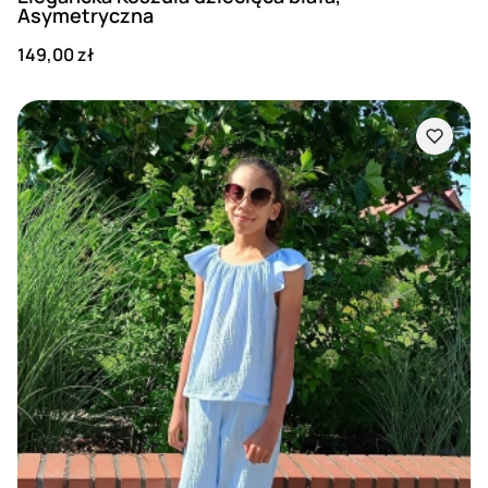
Asymetryczna
Cena
149,00 zł