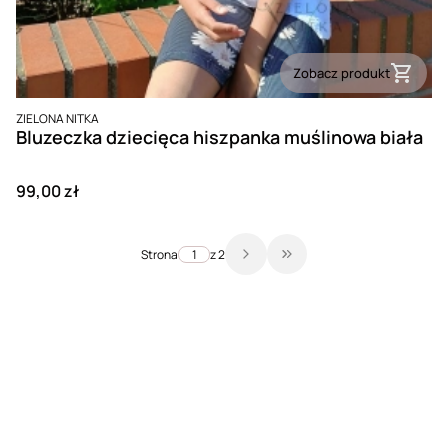
Zobacz produkt
PRODUCENT
ZIELONA NITKA
Bluzeczka dziecięca hiszpanka muślinowa biała
Cena
99,00 zł
Strona
z 2
Przejdź do ostatniej stro