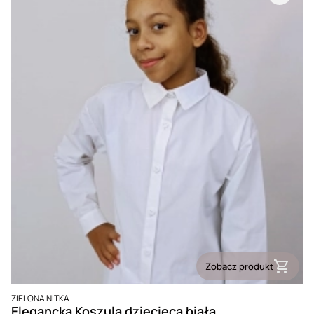
Zobacz produkt
PRODUCENT
ZIELONA NITKA
Elegancka Koszula dziecięca biała,