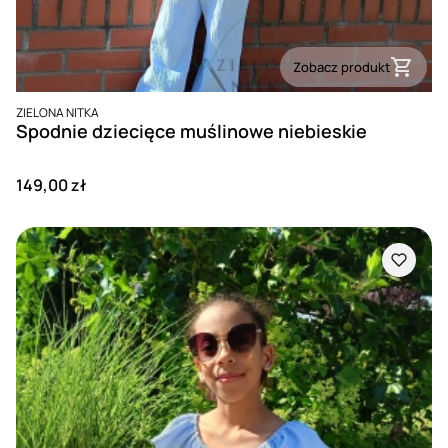
Zobacz produkt
PRODUCENT
ZIELONA NITKA
Spodnie dziecięce muślinowe niebieskie
Cena
149,00 zł