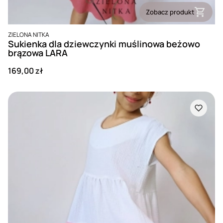
Zobacz produkt
PRODUCENT
ZIELONA NITKA
Sukienka dla dziewczynki muślinowa beżowo
brązowa LARA
Cena
169,00 zł