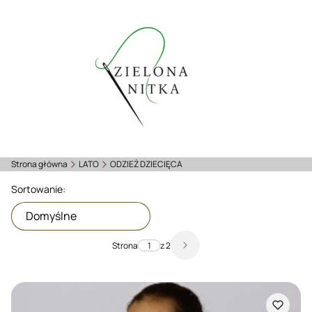
Strona główna
LATO
ODZIEŻ DZIECIĘCA
Lista produktów
Sortowanie:
Domyślne
Strona
z 2
Następne produkty