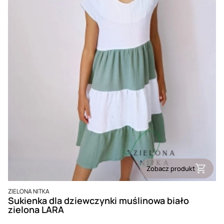
Zobacz produkt
PRODUCENT
ZIELONA NITKA
Sukienka dla dziewczynki muślinowa biało
zielona LARA