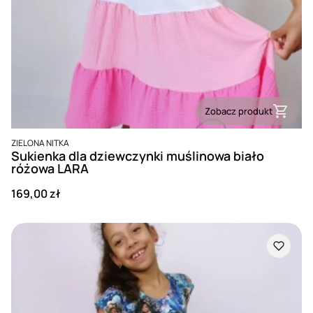
Zobacz produkt
PRODUCENT
ZIELONA NITKA
Sukienka dla dziewczynki muślinowa biało
różowa LARA
Cena
169,00 zł