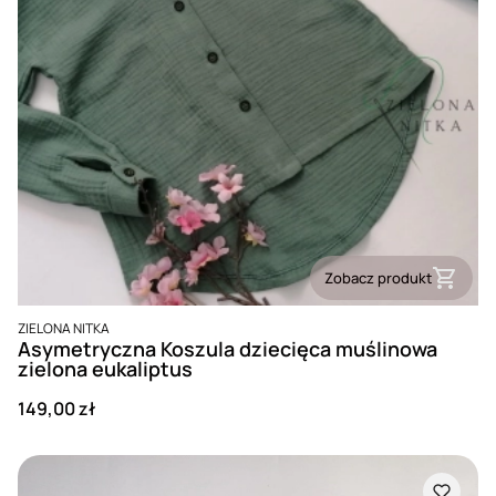
Zobacz produkt
PRODUCENT
ZIELONA NITKA
Asymetryczna Koszula dziecięca muślinowa
zielona eukaliptus
Cena
149,00 zł