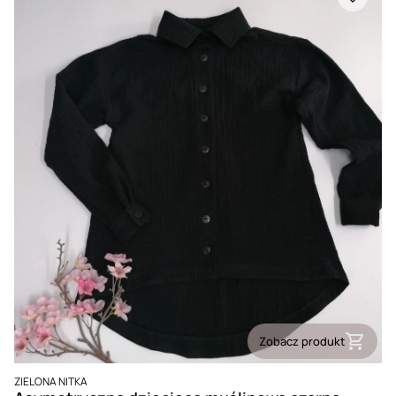
Zobacz produkt
PRODUCENT
ZIELONA NITKA