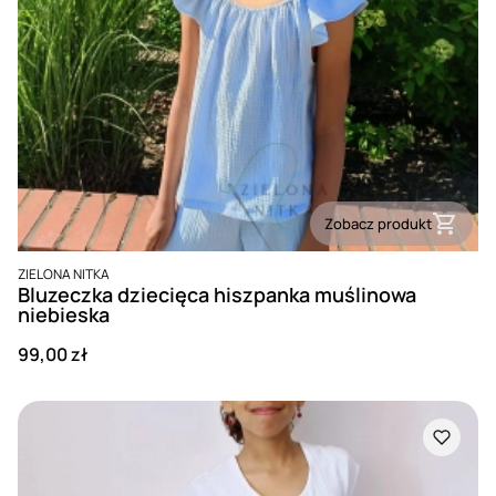
Zobacz produkt
PRODUCENT
ZIELONA NITKA
Bluzeczka dziecięca hiszpanka muślinowa
niebieska
Cena
99,00 zł