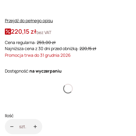
Przejdź do pełnego opisu
220,15 zł
bez VAT
Cena regularna:
259,00 zł
Najniższa cena z 30 dni przed obniżką:
220,15 zł
Promocja trwa do 31 grudnia 2026
Dostępność:
na wyczerpaniu
Wybierz wariant produktu:
Poszczególne warianty mogą różnić się ceną
Ilość
szt.