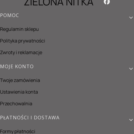
ZIELONA NITKA
Linki w stopce
POMOC
Regulamin sklepu
Polityka prywatności
Zwroty i reklamacje
MOJE KONTO
Twoje zamówienia
Ustawienia konta
Przechowalnia
PŁATNOŚCI I DOSTAWA
Formy płatności