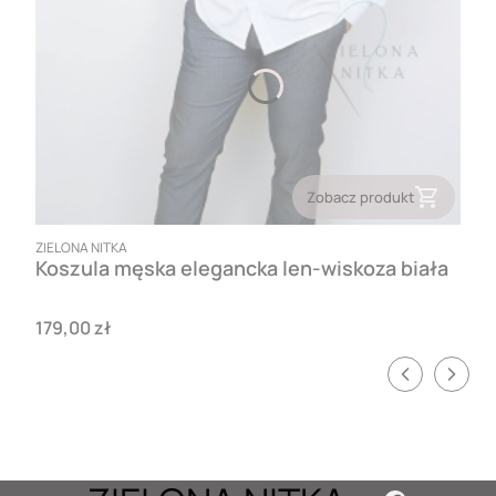
Zobacz produkt
PRODUCENT
ZIELONA NITKA
Koszula męska elegancka len-wiskoza biała
Cena
179,00 zł