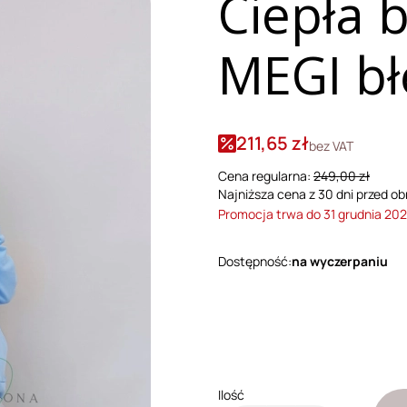
Ciepła 
MEGI bł
211,65 zł
bez VAT
Cena regularna:
249,00 zł
Najniższa cena z 30 dni przed ob
Promocja trwa do 31 grudnia 20
Dostępność:
na wyczerpaniu
Wybierz wariant produktu:
Poszczególne warianty mogą róż
Ilość