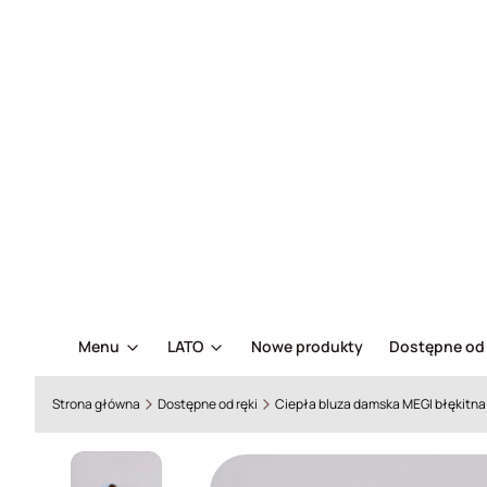
Menu
LATO
Nowe produkty
Dostępne od 
Strona główna
Dostępne od ręki
Ciepła bluza damska MEGI błękitn