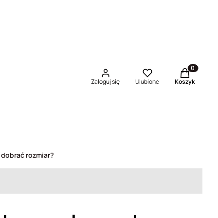
Produkty w 
Zaloguj się
Ulubione
Koszyk
 dobrać rozmiar?