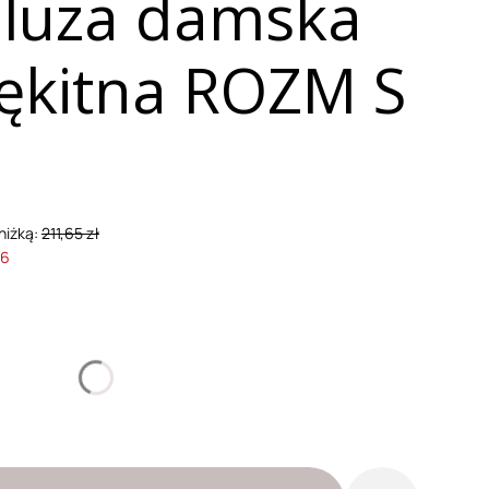
bluza damska
ękitna ROZM S
niżką:
211,65 zł
26
nić się ceną