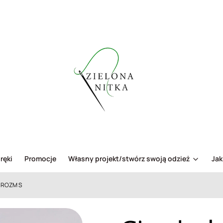
ręki
Promocje
Własny projekt/stwórz swoją odzież
Jak
a ROZM S