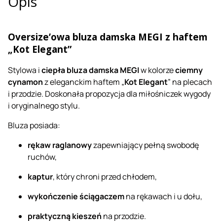
Opis
Oversize’owa bluza damska MEGI z haftem
„Kot Elegant”
Stylowa i
ciepła bluza damska MEGI
w kolorze
ciemny
cynamon
z eleganckim haftem „
Kot Elegant
” na plecach
i przodzie. Doskonała propozycja dla miłośniczek wygody
i oryginalnego stylu.
Bluza posiada:
rękaw raglanowy
zapewniający pełną swobodę
ruchów,
kaptur
, który chroni przed chłodem,
wykończenie ściągaczem
na rękawach i u dołu,
praktyczną kieszeń
na przodzie.