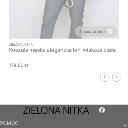
Zobacz produkt
PRODUCENT
ZIELONA NITKA
Koszula męska elegancka len-wiskoza biała
Cena
179,00 zł
ZIELONA NITKA
Linki w stopce
POMOC