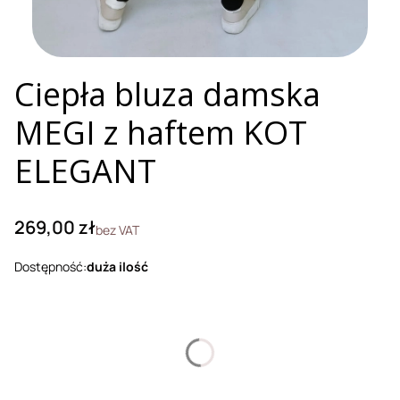
Ciepła bluza damska
MEGI z haftem KOT
ELEGANT
Cena
269,00 zł
bez VAT
Dostępność:
duża ilość
Wybierz wariant produktu:
Poszczególne warianty mogą różnić się ceną
*
Rozmiar
Wybierz