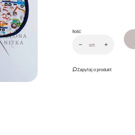
*
Personalizacja
Wybierz
Ilość
szt.
Zapytaj o produkt