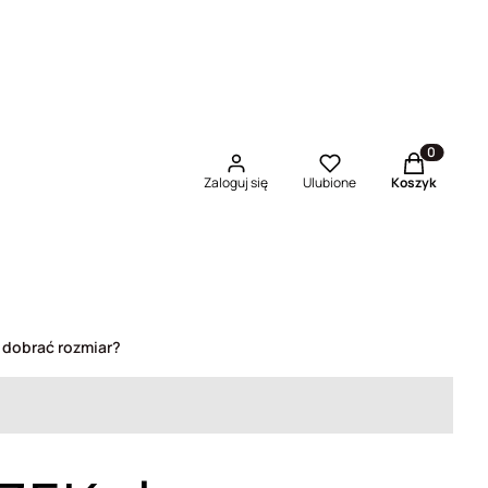
Produkty w 
Zaloguj się
Ulubione
Koszyk
 dobrać rozmiar?