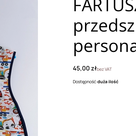
FARTUS
przedsz
persona
Cena
45,00 zł
bez VAT
Dostępność:
duża ilość
Wybierz wariant produktu:
Poszczególne warianty mogą róż
*
Rozmiar
Wybierz