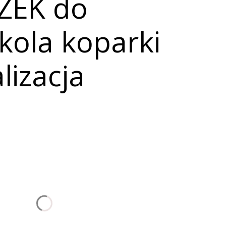
ZEK do
kola koparki
lizacja
nić się ceną