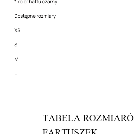
* kolor haftu czarny
Dostępne rozmiary
XS
S
M
L