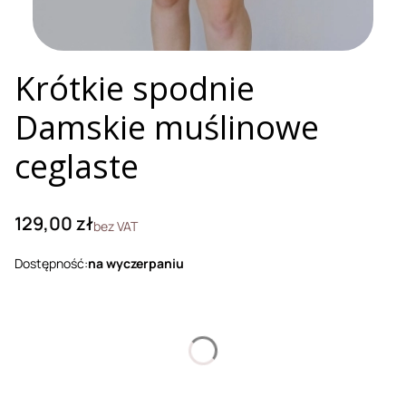
Krótkie spodnie
Damskie muślinowe
ceglaste
Cena
129,00 zł
bez VAT
Dostępność:
na wyczerpaniu
Wybierz wariant produktu:
Poszczególne warianty mogą różnić się ceną
*
Rozmiar
Wybierz