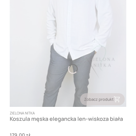
Zobacz produkt
PRODUCENT
ZIELONA NITKA
Koszula męska elegancka len-wiskoza biała
Cena
179,00 zł