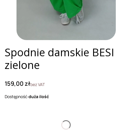
Spodnie damskie BESI
zielone
Cena
159,00 zł
bez VAT
Dostępność:
duża ilość
Wybierz wariant produktu:
Poszczególne warianty mogą różnić się ceną
*
Rozmiar