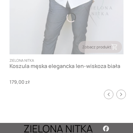
Zobacz produkt
PRODUCENT
ZIELONA NITKA
Koszula męska elegancka len-wiskoza biała
Cena
179,00 zł
ZIELONA NITKA