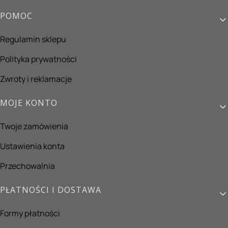
Linki w stopce
POMOC
Regulamin sklepu
Polityka prywatności
Zwroty i reklamacje
MOJE KONTO
Twoje zamówienia
Ustawienia konta
Przechowalnia
PŁATNOŚCI I DOSTAWA
Formy płatności