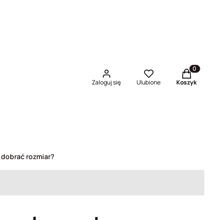
Produkty w 
Zaloguj się
Ulubione
Koszyk
 dobrać rozmiar?