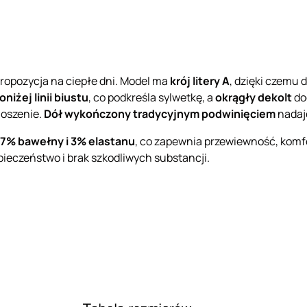
ropozycja na ciepłe dni. Model ma
krój litery A
, dzięki czemu 
iżej linii biustu
, co podkreśla sylwetkę, a
okrągły dekolt
do
noszenie.
Dół wykończony tradycyjnym podwinięciem
nadaj
7% bawełny i 3% elastanu
, co zapewnia przewiewność, komfo
pieczeństwo i brak szkodliwych substancji.