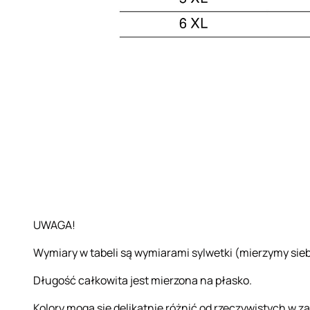
UWAGA!
Wymiary w tabeli są wymiarami sylwetki (mierzymy sieb
Długość całkowita jest mierzona na płasko.
Kolory mogą się delikatnie różnić od rzeczywistych w z