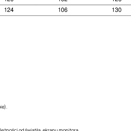
ie).
ależności od światła, ekranu monitora.