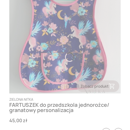
Zobacz produkt
PRODUCENT
ZIELONA NITKA
FARTUSZEK do przedszkola jednorożce/
granatowy personalizacja
Cena
45,00 zł