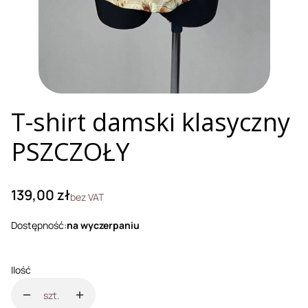
T-shirt damski klasyczny
PSZCZOŁY
Cena
139,00 zł
bez VAT
Dostępność:
na wyczerpaniu
Ilość
szt.