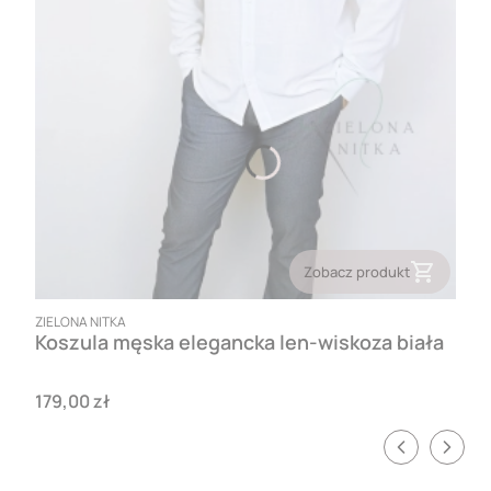
Zobacz produkt
PRODUCENT
ZIELONA NITKA
Koszula męska elegancka len-wiskoza biała
Cena
179,00 zł