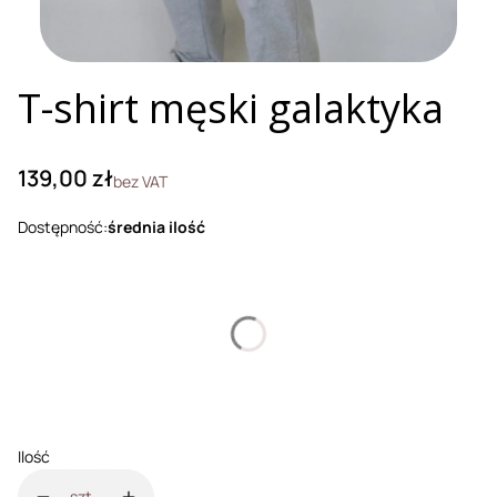
T-shirt męski galaktyka
Cena
139,00 zł
bez VAT
Dostępność:
średnia ilość
Wybierz wariant produktu:
Poszczególne warianty mogą różnić się ceną
*
Rozmiar
Wybierz
Ilość
szt.