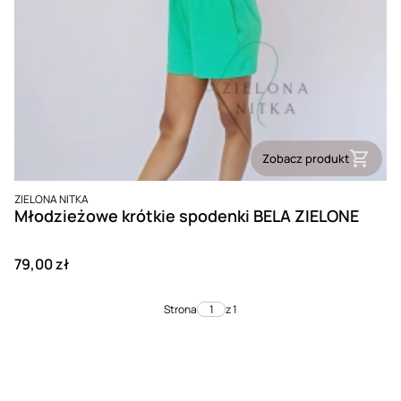
Zobacz produkt
PRODUCENT
ZIELONA NITKA
Młodzieżowe krótkie spodenki BELA ZIELONE
Cena
79,00 zł
Strona
z 1